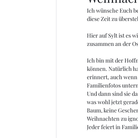
Ich wünsche Euch bes
diese Zeit zu überst
Hier auf Sylt ist es
zusammen an der Ost
Ich bin mit der Hof
können. Natürlich ha
erinnert, auch wenn
Familienfotos unte
Und dann sind sie d
was wohl jetzt gerad
Baum, keine Geschenk
Weihnachten zu ignor
Jeder feiert in Famil