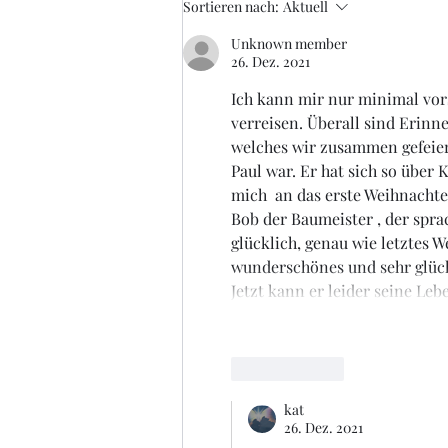
Sortieren nach:
Aktuell
Unknown member
26. Dez. 2021
Ich kann mir nur minimal vorst
verreisen. Überall sind Erinn
welches wir zusammen gefeier
Paul war. Er hat sich so über 
mich  an das erste Weihnacht
Bob der Baumeister , der spra
glücklich, genau wie letztes W
wunderschönes und sehr glück
Jetzt kann er leider seine Le
Gefällt mir
kat
26. Dez. 2021