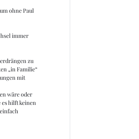
 um ohne Paul 
chsel immer 
verdrängen zu 
en „in Familie“ 
dungen mit 
en wäre oder  
s hilft keinen 
einfach 