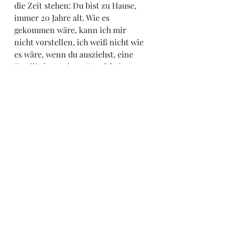
die Zeit stehen: Du bist zu Hause, 
immer 20 Jahre alt. Wie es 
gekommen wäre, kann ich mir 
nicht vorstellen, ich weiß nicht wie 
es wäre, wenn du ausziehst, eine 
Familie hast, einen Beruf, keine 
Ahnung. Für mich bleibt es immer 
bei 20 Jahren stehen. Manchmal 
frage ich mich auch, wie du jetzt 
aussiehst. Anders? Nur älter? Ja wie 
denn? 
Heute also nur mal eine kleine 
Halloween-Anekdote. Ich mache 
jetzt Schluss und freue mich über 
die vielen Leser auf dieser Seite. Bis 
bald mal wieder.  