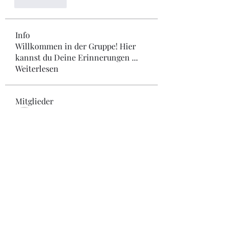
Gefällt mir
Info
Willkommen in der Gruppe! Hier
kannst du Deine Erinnerungen
...
Weiterlesen
Mitglieder
Oma und Opa
Oma und Opa
Folgen
Josie M.
Folgen
Josie M.
ga.graf1
Folgen
ga.graf1
Michaela Wirth
Folgen
Michaela Wirth
sanron zimmerman
Folgen