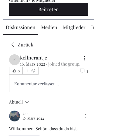
Öffentlich
·
19 Mitglieder
Beitreten
Diskussionen
Medien
Mitglieder
Info
Zurück
kellnerantje
kellnerantje
16. März 2022
·
joined the group.
1
0
Kommentar verfassen...
Aktuell
kat
16. März 2022
Willkommen! Schön, dass du da bist.