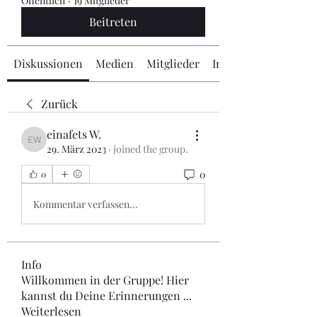
Öffentlich
·
19 Mitglieder
Beitreten
Diskussionen
Medien
Mitglieder
Info
Zurück
einafets W.
einafets W.
29. März 2023
·
joined the group.
0
0
Kommentar verfassen...
Info
Willkommen in der Gruppe! Hier
kannst du Deine Erinnerungen
...
Weiterlesen