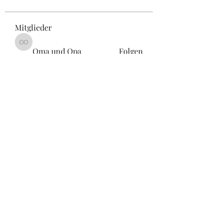
Mitglieder
Oma und Opa
Oma und Opa
Folgen
Josie M.
Folgen
Josie M.
ga.graf1
Folgen
ga.graf1
Michaela Wirth
Folgen
Michaela Wirth
sanron zimmerman
Folgen
Alle Mitglieder anzeigen (19)