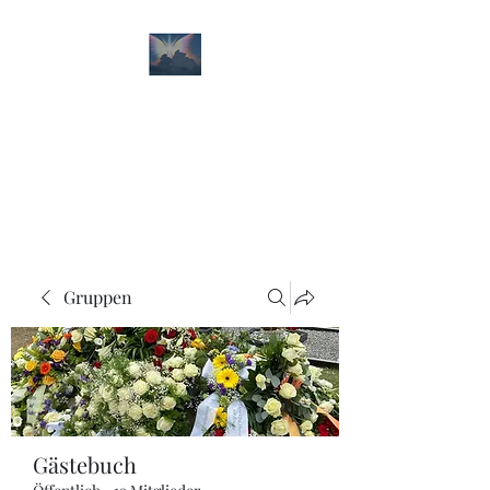
Paul Philip Kunitz
Erinnerungen und
Trauerbewältigung
Gruppen
Gästebuch