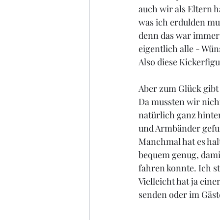
auch wir als Eltern 
was ich erdulden mus
denn das war immer 
eigentlich alle - Wün
Also diese Kickerfig
Aber zum Glück gibt
Da mussten wir nicht
natürlich ganz hinte
und Armbänder gefund
Manchmal hat es halt
bequem genug, damit
fahren konnte. Ich s
Vielleicht hat ja ein
senden oder im Gäst