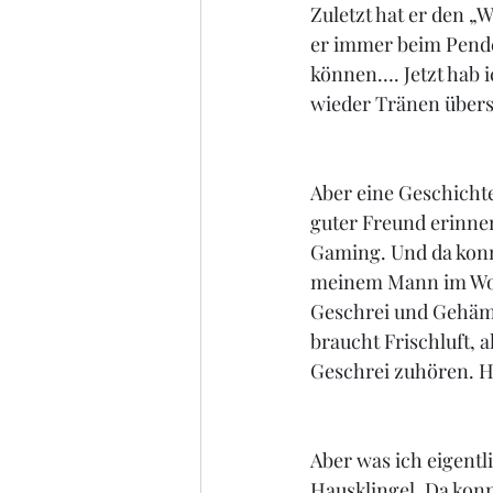
Zuletzt hat er den „W
er immer beim Pendel
können…. Jetzt hab 
wieder Tränen übers
Aber eine Geschichte
guter Freund erinnert
Gaming. Und da konn
meinem Mann im Woh
Geschrei und Gehäm
braucht Frischluft, 
Geschrei zuhören. H
Aber was ich eigentli
Hausklingel. Da konnt