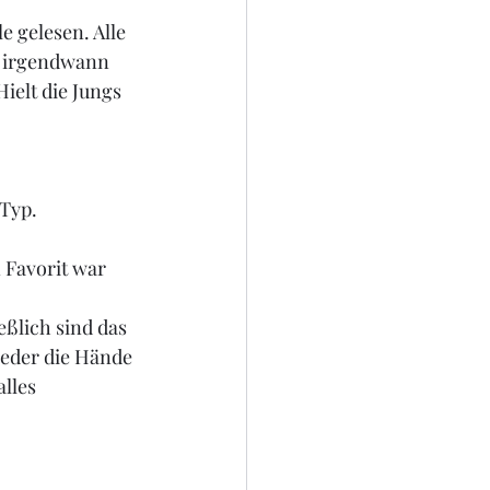
 gelesen. Alle 
s irgendwann 
ielt die Jungs 
 Typ.
 Favorit war 
ßlich sind das 
ieder die Hände 
lles 