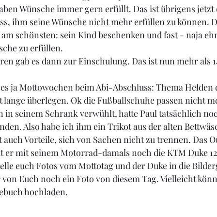
haben Wünsche immer gern erfüllt. Das ist übrigens jetzt
s, ihm seine Wünsche nicht mehr erfüllen zu können. Da
am schönsten: sein Kind beschenken und fast - naja ehr
sche zu erfüllen.
uren gab es dann zur Einschulung. Das ist nun mehr als 14
 es ja Mottowochen beim Abi-Abschluss: Thema Helden d
 lange überlegen. Ok die Fußballschuhe passen nicht me
n in seinem Schrank verwühlt, hatte Paul tatsächlich n
en. Also habe ich ihm ein Trikot aus der alten Bettwäs
 auch Vorteile, sich von Sachen nicht zu trennen. Das Ou
 er mit seinem Motorrad-damals noch die KTM Duke 12
telle euch Fotos vom Mottotag und der Duke in die Bilderg
er von Euch noch ein Foto von diesem Tag. Vielleicht könnt
ebuch hochladen.  