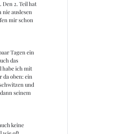
 Den 2. Teil hat 
 nie auslesen 
fen mir schon 
paar Tagen ein 
auch das 
habe ich mit 
da oben: ein 
schwitzen und 
e dann seinem 
auch keine 
 wie oft 